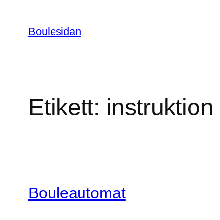
Hoppa
till
Boulesidan
innehåll
Etikett:
instruktion
Bouleautomat