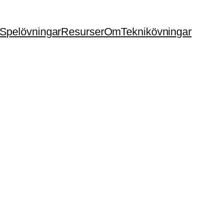
Spelövningar
Resurser
Om
Teknikövningar