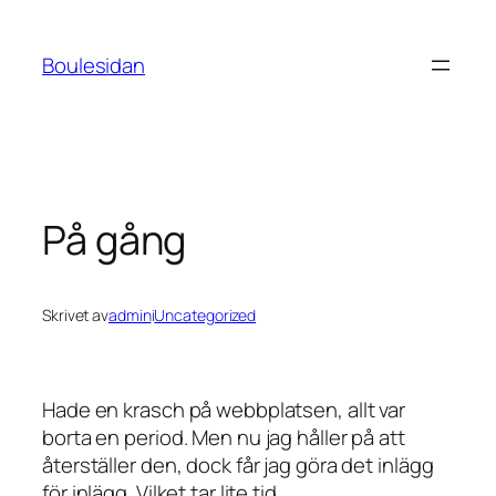
Hoppa
till
Boulesidan
innehåll
På gång
Skrivet av
admin
i
Uncategorized
Hade en krasch på webbplatsen, allt var
borta en period. Men nu jag håller på att
återställer den, dock får jag göra det inlägg
för inlägg. Vilket tar lite tid.