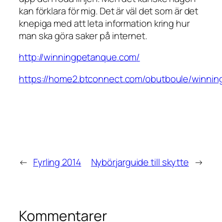
kan förklara för mig. Det är väl det som är det
knepiga med att leta information kring hur
man ska göra saker på internet.
http://winningpetanque.com
/
https://home2.btconnect.com/obutboule/winni
←
Fyrling 2014
Nybörjarguide till skytte
→
Kommentarer