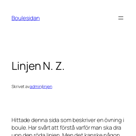
Hoppa
till
Boulesidan
innehåll
Linjen N. Z.
Skrivet av
admin
i
linjen
Hittade denna sida som beskriver en övning i
boule. Har svårt att förstå varför man ska dra
upp den röda linjen. Men det kanske någon