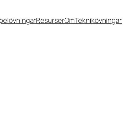
pelövningar
Resurser
Om
Teknikövningar