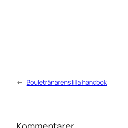
←
Bouletränarens lilla handbok
Kommentarer