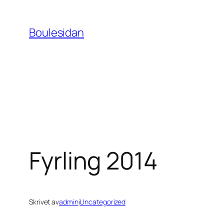
Hoppa
till
Boulesidan
innehåll
Fyrling 2014
Skrivet av
admin
i
Uncategorized