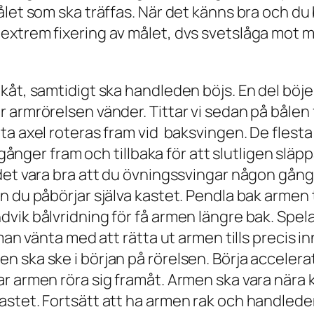
let som ska träffas. När det känns bra och du 
extrem fixering av målet, dvs svetslåga mot m
kåt, samtidigt ska handleden böjs. En del böj
armrörelsen vänder. Tittar vi sedan på bålen f
ta axel roteras fram vid baksvingen. De flest
gånger fram och tillbaka för att slutligen släppa
et vara bra att du övningssvingar någon gång 
 du påbörjar själva kastet. Pendla bak armen t
vik bålvridning för få armen längre bak. Spela
 man vänta med att rätta ut armen tills precis 
 ska ske i början på rörelsen. Börja acceler
ar armen röra sig framåt. Armen ska vara nära
astet. Fortsätt att ha armen rak och handlede