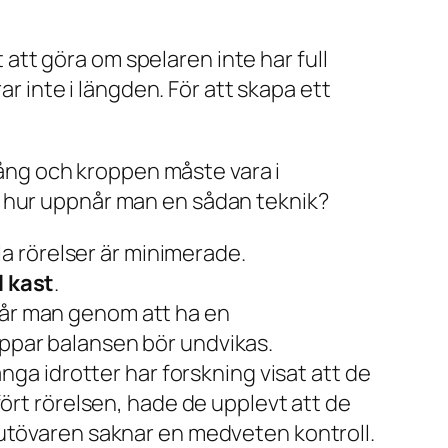
t att göra om spelaren inte har full
ar inte i längden. För att skapa ett
gång och kroppen måste vara i
n hur uppnår man en sådan teknik?
a rörelser är minimerade.
l kast
.
 får man genom att ha en
appar balansen bör undvikas.
a idrotter har forskning visat att de
t rörelsen, hade de upplevt att de
t utövaren saknar en medveten kontroll.