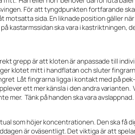
ritt. Han eller hon behöver därför luta bålen
amsvingen. För att tyngdpunkten fortfarande s
motsatta sida. En liknade position gäller när 
å kastarmssidan ska vara i kastriktningen, de
rekt grepp är att kloten är anpassade till indiv
er klotet mitt i handflatan och sluter fingrar
gret Låt fingrarna ligga i kontakt med på pek-,
plever ett mer känsla i den andra varianten. Vi
nte mer. Tänk på handen ska vara avslappnad.
ritual som höjer koncentrationen. Den ska få d
middagen är oväsentligt. Det viktiga är att spe