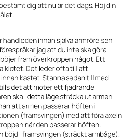
bestämt dig att nu är det dags. Höj din
ålet.
er handleden innan själva armrörelsen
örespråkar jag att du inte ska göra
a böjer fram överkroppen något. Ett
 klotet. Det leder ofta till att
innan kastet. Stanna sedan till med
ills det att möter ett fjädrande
ren ska i detta läge sträcka ut armen
innan att armen passerar höften i
ationen (framsvingen) med att föra axeln
 kroppen när den passerar höften.
n böjd i framsvingen (sträckt armbåge).