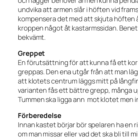
och lägger behöver armen kunna pendla f
undvika att armen slår i höften vid fr
kompensera det med att skjuta höften åt 
kroppen något åt kastarmssidan. Benet p
bekvämt.
Greppet
En förutsättning för att kunna få ett kor
greppas. Den ena utgår från att man lägg
att klotets centrum läggs mitt på långfin
varianten fås ett bättre grepp, många up
Tummen ska ligga ann mot klotet men i
Förberedelse
Innan kastet börjar bör spelaren ha en 
om man missar eller vad det ska bli till 