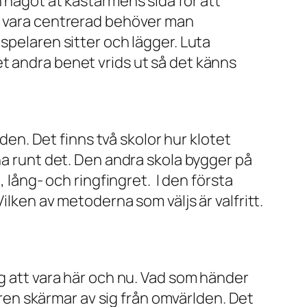
 något åt kastarmens sida för att
ka vara centrerad behöver man
spelaren sitter och lägger. Luta
t andra benet vrids ut så det känns
iden. Det finns två skolor hur klotet
na runt det. Den andra skola bygger på
 lång- och ringfingret. I den första
lken av metoderna som väljs är valfritt.
ig att vara här och nu. Vad som händer
laren skärmar av sig från omvärlden. Det