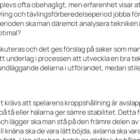
upplevs ofta obehagligt, men erfarenhet visar 
vling och tävlingsförberedelseperiod jobba fö
rioden ska man däremot analysera tekniken i de
ptimal?
uteras och det ges förslag på saker som man 
tt underlag i processen att utveckla en bra tek
rundläggande delarna i utförandet, medan stile
tt krävs att spelarens kroppshållning är avsla
på tå eller hälarna ger sämre stabilitet. Detta 
r och lägger ska man stå på den främre delen 
l knäna ska de vara lätt böjda, axlarna ska va