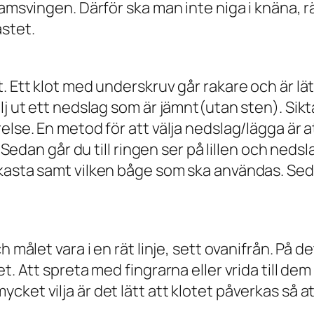
amsvingen. Därför ska man inte niga i knäna, rä
stet.
 Ett klot med underskruv går rakare och är lätt
älj ut ett nedslag som är jämnt(utan sten). Si
lse. En metod för att välja nedslag/lägga är att
. Sedan går du till ringen ser på lillen och neds
kasta samt vilken båge som ska användas. Seda
 målet vara i en rät linje, sett ovanifrån. På de
t. Att spreta med fingrarna eller vrida till de
et vilja är det lätt att klotet påverkas så att 