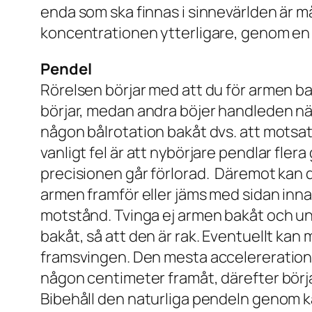
enda som ska finnas i sinnevärlden är må
koncentrationen ytterligare, genom en 
Pendel
Rörelsen börjar med att du för armen ba
börjar, medan andra böjer handleden när 
någon bålrotation bakåt dvs. att motsat
vanligt fel är att nybörjare pendlar flera 
precisionen går förlorad. Däremot kan d
armen framför eller jäms med sidan innan
motstånd. Tvinga ej armen bakåt och und
bakåt, så att den är rak. Eventuellt kan
framsvingen. Den mesta accelererationen
någon centimeter framåt, därefter börj
Bibehåll den naturliga pendeln genom k