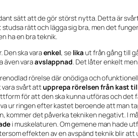
dant sätt att de gör störst nytta. Detta är svår
ot studsa rätt och lägga sig bra, men det funger
n ha en bra teknik.
r. Den ska vara
enkel
, se
lika
ut från gång till 
a även vara
avslappnad
. Det låter enkelt me
renodlad rörelse där onödiga och ofunktionell
vara svårt att
upprepa rörelsen från kast til
ttform för att den ska kunna utföras och det
liva ur ringen efter kastet beroende att man t
 kommer det påverka tekniken negativt. I mång
ade
i muskelaturen. Om gemene man hade utför
eftersom effekten av en avspänd teknik blir at