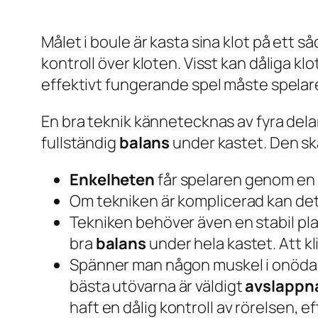
Målet i boule är kasta sina klot på ett så
kontroll över kloten. Visst kan dåliga kl
effektivt fungerande spel måste spelare
En bra teknik kännetecknas av fyra dela
fullständig
balans
under kastet. Den sk
Enkelheten
får spelaren genom en 
Om tekniken är komplicerad kan det 
Tekniken behöver även en stabil pla
bra
balans
under hela kastet. Att k
Spänner man någon muskel i onödan,
bästa utövarna är väldigt
avslappn
haft en dålig kontroll av rörelsen, 