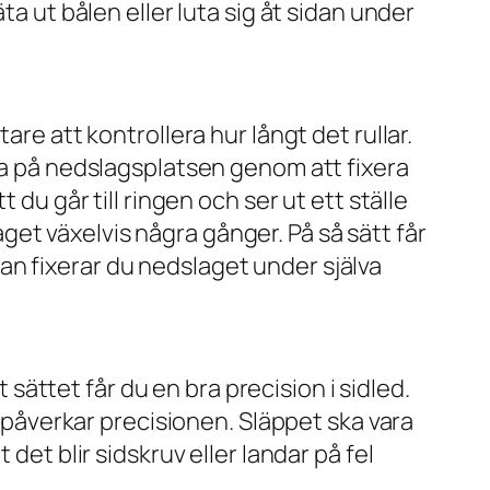
ta ut bålen eller luta sig åt sidan under
are att kontrollera hur långt det rullar.
kta på nedslagsplatsen genom att fixera
 du går till ringen och ser ut ett ställe
laget växelvis några gånger. På så sätt får
n fixerar du nedslaget under själva
t sättet får du en bra precision i sidled.
m påverkar precisionen. Släppet ska vara
det blir sidskruv eller landar på fel