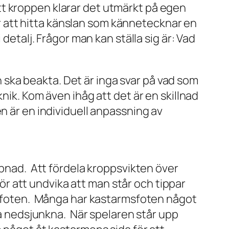
att kroppen klarar det utmärkt på egen
r att hitta känslan som kännetecknar en
talj. Frågor man kan ställa sig är: Vad
ska beakta. Det är inga svar på vad som
nik. Kom även ihåg att det är en skillnad
n är en individuell anpassning av
ppnad. Att fördela kroppsvikten över
för att undvika att man står och tippar
av foten. Många har kastarmsfoten något
ra nedsjunkna. När spelaren står upp