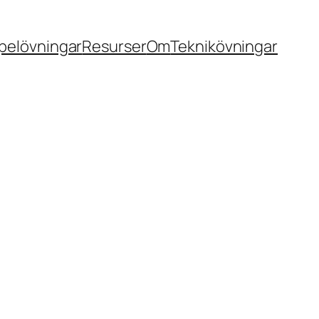
pelövningar
Resurser
Om
Teknikövningar